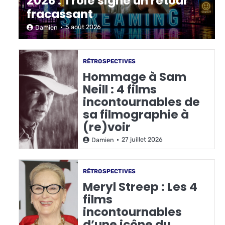
2026 : Troie signe un retour
fracassant
5 août 2026
Damien
RÉTROSPECTIVES
Hommage à Sam
Neill : 4 films
incontournables de
sa filmographie à
(re)voir
27 juillet 2026
Damien
RÉTROSPECTIVES
Meryl Streep : Les 4
films
incontournables
d’une icône du