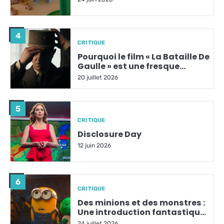
4
CRITIQUE
Pourquoi le film « La Bataille De
Gaulle » est une fresque
historique incontournable ?
20 juillet 2026
5
CRITIQUE
Disclosure Day
12 juin 2026
6
CRITIQUE
Des minions et des monstres :
Une introduction fantastique
qui sauve la mise
24 juillet 2026