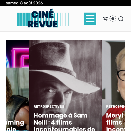
Skip
samedi 8 août 2026
to
content
RÉTROSPECTIVES
RÉTROSPECTI
Hommage à Sam
Meryl St
treaming
Neill : 4 films
films
 Troie
incontournables de
inconto