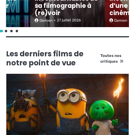
our
sa filmographie à
d’une i
(re)voir
cinéma
26
27 juillet 2026
27
Damien
Damien
Les derniers films de
Toutes nos
notre point de vue
critiques