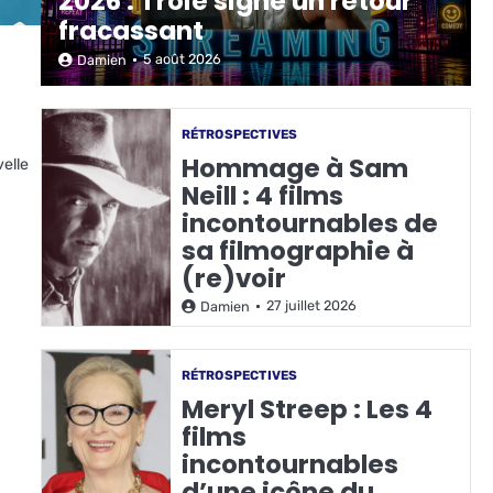
2026 : Troie signe un retour
fracassant
5 août 2026
Damien
RÉTROSPECTIVES
Hommage à Sam
elle
Neill : 4 films
incontournables de
sa filmographie à
(re)voir
27 juillet 2026
Damien
RÉTROSPECTIVES
Meryl Streep : Les 4
films
incontournables
d’une icône du