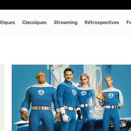
itiques
Classiques
Streaming
Rétrospectives
F