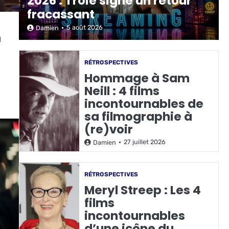
2026 : Troie signe un retour
fracassant
5 août 2026
Damien
n
RÉTROSPECTIVES
Hommage à Sam
Neill : 4 films
incontournables de
sa filmographie à
(re)voir
27 juillet 2026
Damien
RÉTROSPECTIVES
Meryl Streep : Les 4
films
incontournables
d’une icône du