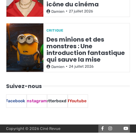
icône du cinéma
27 juillet 2026
Damien
CRITIQUE
Des minions et des
monstres : Une
introduction fantastique
qui sauve la mise
24 juillet 2026
Damien
Suivez-nous
Facebook
Instagram
Letterboxd
Youtube
Facebook
Instagram
You
Copyright © 2026
Ciné Revue
Letterbox