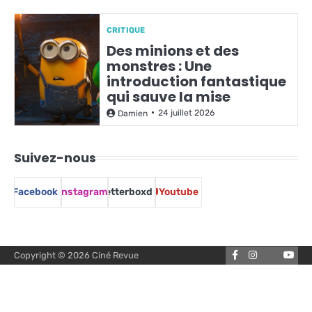
CRITIQUE
Des minions et des
monstres : Une
introduction fantastique
qui sauve la mise
24 juillet 2026
Damien
Suivez-nous
Facebook
Instagram
Letterboxd
Youtube
Facebook
Instagram
You
Copyright © 2026
Ciné Revue
Letterbox