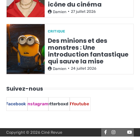
icône du cinéma
27 juillet 2026
Damien
CRITIQUE
Des minions et des
monstres : Une
introduction fantastique
qui sauve la mise
24 juillet 2026
Damien
Suivez-nous
Facebook
Instagram
Letterboxd
Youtube
Facebook
Instagram
You
Copyright © 2026
Ciné Revue
Letterbox