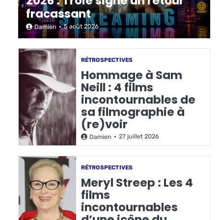
2026 : Troie signe un retour
fracassant
5 août 2026
Damien
RÉTROSPECTIVES
Hommage à Sam
Neill : 4 films
incontournables de
sa filmographie à
(re)voir
27 juillet 2026
Damien
RÉTROSPECTIVES
Meryl Streep : Les 4
films
incontournables
d’une icône du