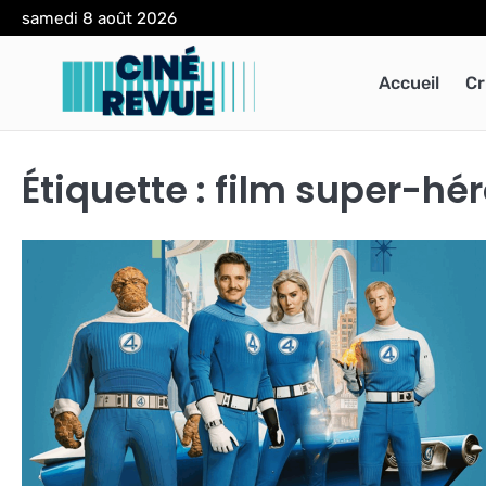
Skip
samedi 8 août 2026
to
content
Accueil
Cr
Étiquette :
film super-hér