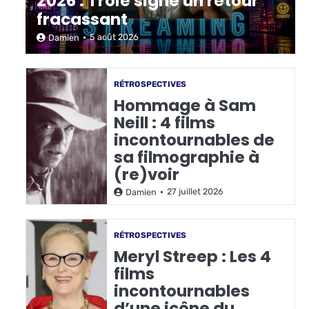
2026 : Troie signe un retour
fracassant
5 août 2026
Damien
RÉTROSPECTIVES
Hommage à Sam
Neill : 4 films
incontournables de
sa filmographie à
(re)voir
27 juillet 2026
Damien
RÉTROSPECTIVES
Meryl Streep : Les 4
films
incontournables
d’une icône du