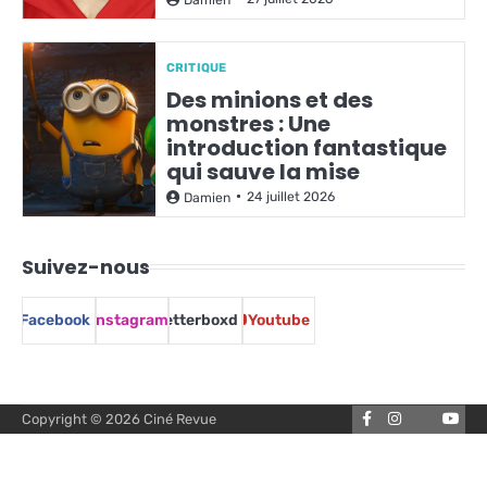
CRITIQUE
Des minions et des
monstres : Une
introduction fantastique
qui sauve la mise
24 juillet 2026
Damien
Suivez-nous
Facebook
Instagram
Letterboxd
Youtube
Facebook
Instagram
You
Copyright © 2026
Ciné Revue
Letterbox