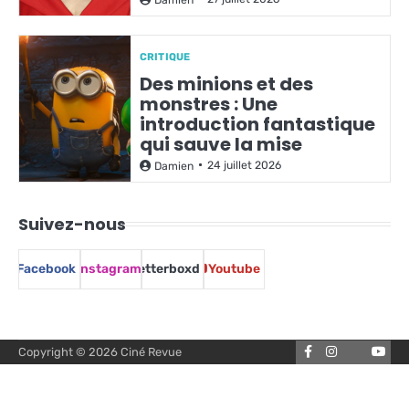
CRITIQUE
Des minions et des
monstres : Une
introduction fantastique
qui sauve la mise
24 juillet 2026
Damien
Suivez-nous
Facebook
Instagram
Letterboxd
Youtube
Facebook
Instagram
You
Copyright © 2026
Ciné Revue
Letterbox