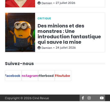
27 juillet 2026
Damien
CRITIQUE
Des minions et des
monstres : Une
introduction fantastique
qui sauve la mise
24 juillet 2026
Damien
Suivez-nous
Facebook
Instagram
Letterboxd
Youtube
Facebook
Instagram
You
Copyright © 2026
Ciné Revue
Letterbox