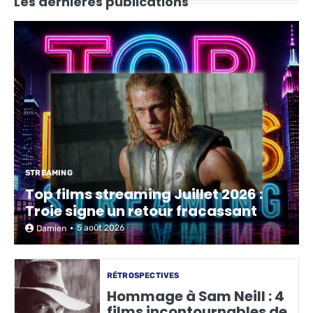
Les dernières publications
STREAMING
Top films streaming Juillet 2026 :
Troie signe un retour fracassant
5 août 2026
Damien
RÉTROSPECTIVES
Hommage à Sam Neill : 4
films incontournables de