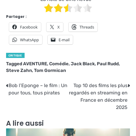
Partager :
Facebook
X
Threads
WhatsApp
E-mail
CRITIQUE
Tagged
AVENTURE
,
Comédie
,
Jack Black
,
Paul Rudd
,
Steve Zahn
,
Tom Gormican
Navigation
Bob l’Eponge – le film : Un
Top 10 des films les plus
pour tous, tous pirates
regardés en streaming en
de
France en décembre
l’article
2025
A lire aussi