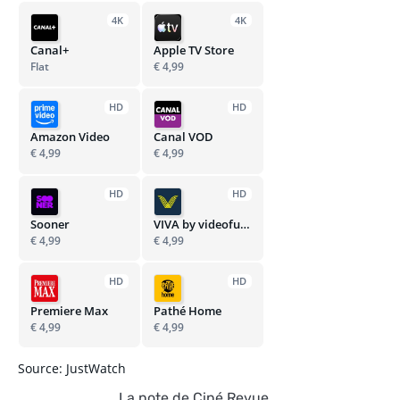
4K
4K
Canal+
Apple TV Store
Flat
€ 4,99
HD
HD
Amazon Video
Canal VOD
€ 4,99
€ 4,99
HD
HD
Sooner
VIVA by videofutur
€ 4,99
€ 4,99
HD
HD
Premiere Max
Pathé Home
€ 4,99
€ 4,99
Source: JustWatch
La note de Ciné Revue