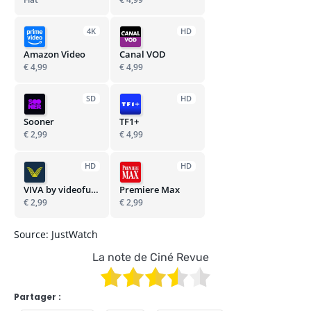
4K
HD
Amazon Video
Canal VOD
€ 4,99
€ 4,99
SD
HD
Sooner
TF1+
€ 2,99
€ 4,99
HD
HD
VIVA by videofutur
Premiere Max
€ 2,99
€ 2,99
Source: JustWatch
La note de Ciné Revue
Partager :