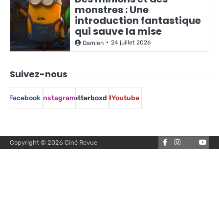
monstres : Une
introduction fantastique
qui sauve la mise
24 juillet 2026
Damien
Suivez-nous
Facebook
Instagram
Letterboxd
Youtube
Facebook
Instagram
You
Copyright © 2026
Ciné Revue
Letterbox