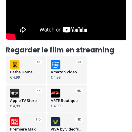
Regarder le film en streaming
4K
4K
Pathé Home
Amazon Video
€ 4,99
€ 4,99
4K
HD
Apple TV Store
ARTE Boutique
€ 4,99
€ 4,99
HD
HD
Premiere Max
VIVA by videofutur