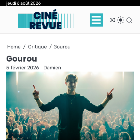
Skip
jeudi 6 août 2026
to
content
Home
Critique
Gourou
Gourou
5 février 2026
Damien