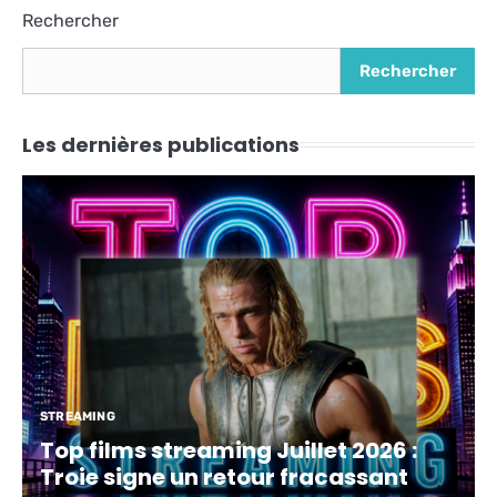
Alternative:
Rechercher
Rechercher
Les dernières publications
STREAMING
Top films streaming Juillet 2026 :
Troie signe un retour fracassant