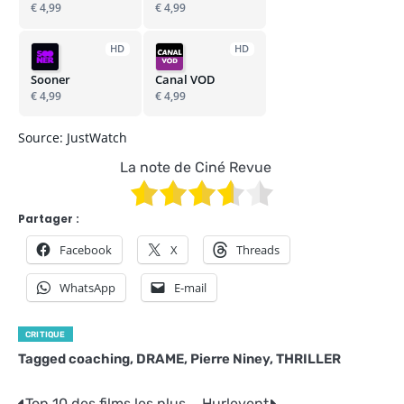
€ 4,99
€ 4,99
HD
HD
Sooner
Canal VOD
€ 4,99
€ 4,99
Source: JustWatch
La note de Ciné Revue
Partager :
Facebook
X
Threads
WhatsApp
E-mail
CRITIQUE
Tagged
coaching
,
DRAME
,
Pierre Niney
,
THRILLER
Top 10 des films les plus
Hurlevent