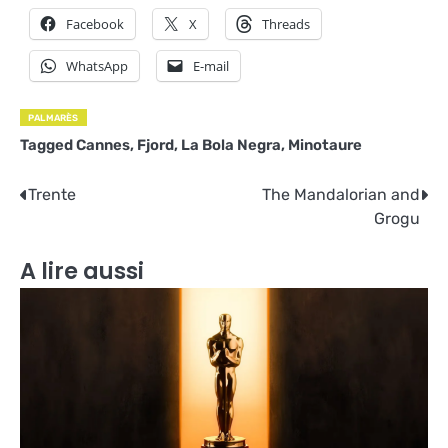
Facebook
X
Threads
WhatsApp
E-mail
PALMARÈS
Tagged
Cannes
,
Fjord
,
La Bola Negra
,
Minotaure
Navigation
Trente
The Mandalorian and
Grogu
de
l’article
A lire aussi