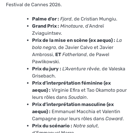
Festival de Cannes 2026.
Palme d’or :
Fjord
, de Cristian Mungiu.
Grand Prix :
Minotaure
, d’Andreï
Zviaguintsev.
Prix de la mise en scène (ex aequo) :
La
bola negra
, de Javier Calvo et Javier
Ambrossi,
ET
Fatherland
, de Pawel
Pawlikowski.
Prix du jury :
L’Aventure rêvée
, de Valeska
Grisebach.
Prix d’interprétation féminine (ex
aequo) :
Virginie Efira et Tao Okamoto pour
leurs rôles dans
Soudain
.
Prix d’interprétation masculine (ex
aequo) :
Emmanuel Macchia et Valentin
Campagne pour leurs rôles dans
Coward
.
Prix du scénario :
Notre salut
,
d’Emmanuel Marre.