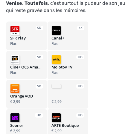
Venise
.
Toutefois
, c’est surtout la pudeur de son jeu
qui reste gravée dans les mémoires.
SD
4K
SFR Play
Canal+
Flat
Flat
SD
HD
Cine+ OCS Amazon Channel
Molotov TV
Flat
Flat
SD
HD
Orange VOD
€ 2,99
€ 2,99
HD
HD
Sooner
ARTE Boutique
€ 2,99
€ 2,99