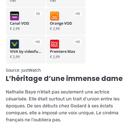
Flat
Flat
SD
HD
Canal VOD
Orange VOD
€ 2,99
€ 2,99
HD
HD
VIVA by videofutur
Premiere Max
€ 2,99
€ 2,99
Source: JustWatch
L’héritage d’une immense dame
Nathalie Baye n’était pas seulement une actrice
césarisée. Elle était surtout un trait d’union entre les
époques. De ses débuts chez Godard à ses éclats
comiques, elle a imposé une voix unique. Le cinéma
français ne l’oubliera pas.