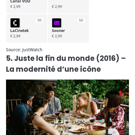
Canal VOD
€ 2,99
€ 2,99
SD
SD
LaCinetek
Sooner
€ 2,99
€ 2,99
Source: JustWatch
5. Juste la fin du monde (2016) –
La modernité d’une icône