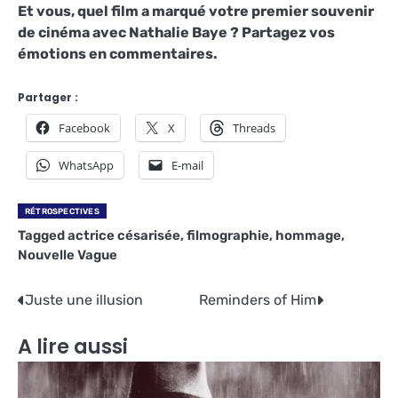
Et vous, quel film a marqué votre premier souvenir
de cinéma avec Nathalie Baye ? Partagez vos
émotions en commentaires.
Partager :
Facebook
X
Threads
WhatsApp
E-mail
RÉTROSPECTIVES
Tagged
actrice césarisée
,
filmographie
,
hommage
,
Nouvelle Vague
Navigation
Juste une illusion
Reminders of Him
de
A lire aussi
l’article