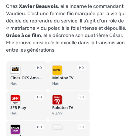
Chez
Xavier Beauvois
, elle incarne le commandant
Vaudieu. C’est une femme flic marquée par la vie qui
décide de reprendre du service. Il s’agit d’un rôle de
« matriarche » du polar, à la fois intense et dépouillé.
Grâce à ce film
, elle décroche son quatrième César.
Elle prouve ainsi qu’elle excelle dans la transmission
entre les générations.
HD
HD
Cine+ OCS Amazon Channel
Molotov TV
Flat
Flat
HD
SD
SFR Play
Rakuten TV
Flat
€ 2,99
HD
SD