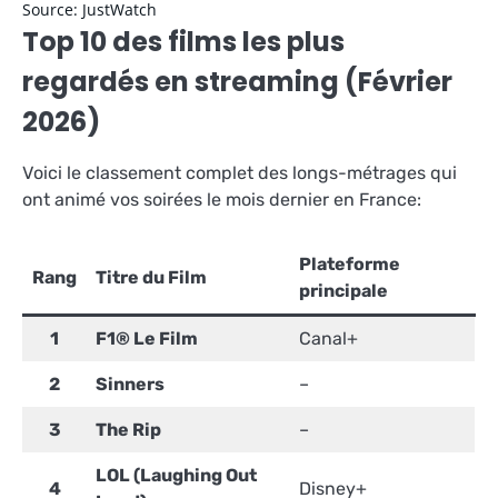
Source: JustWatch
Top 10 des films les plus
regardés en streaming (Février
2026)
Voici le classement complet des longs-métrages qui
ont animé vos soirées le mois dernier en France
:
Plateforme
Rang
Titre du Film
principale
1
F1® Le Film
Canal+
2
Sinners
–
3
The Rip
–
LOL (Laughing Out
4
Disney+