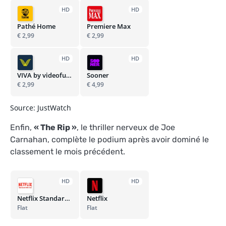
HD
HD
Pathé Home
Premiere Max
€ 2,99
€ 2,99
HD
HD
VIVA by videofutur
Sooner
€ 2,99
€ 4,99
Source: JustWatch
Enfin,
« The Rip »
, le thriller nerveux de Joe
Carnahan, complète le podium après avoir dominé le
classement le mois précédent.
HD
HD
Netflix Standard with Ads
Netflix
Flat
Flat