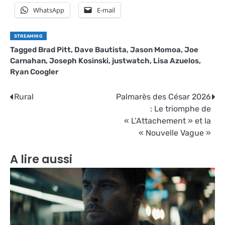
WhatsApp
E-mail
STREAMING
Tagged
Brad Pitt
,
Dave Bautista
,
Jason Momoa
,
Joe
Carnahan
,
Joseph Kosinski
,
justwatch
,
Lisa Azuelos
,
Ryan Coogler
Navigation
Rural
Palmarès des César 2026
: Le triomphe de
de
« L’Attachement » et la
l’article
« Nouvelle Vague »
A lire aussi