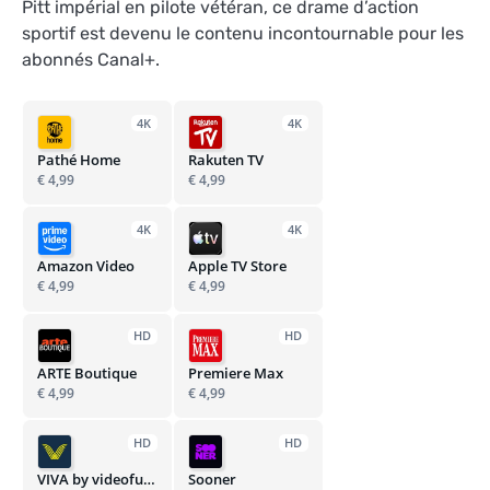
Pitt impérial en pilote vétéran, ce drame d’action
sportif est devenu le contenu incontournable pour les
abonnés Canal+
.
4K
4K
Pathé Home
Rakuten TV
€ 4,99
€ 4,99
4K
4K
Amazon Video
Apple TV Store
€ 4,99
€ 4,99
HD
HD
ARTE Boutique
Premiere Max
€ 4,99
€ 4,99
HD
HD
VIVA by videofutur
Sooner