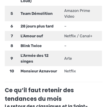
Loud)
Amazon Prime
5
Team Démolition
Video
6
28 jours plus tard
–
7
L’Amour ouf
Netflix / Canal+
8
Blink Twice
–
L’Armée des 12
9
Arte
singes
10
Monsieur Aznavour
Netflix
Ce qu’il faut retenir des
tendances du mois
Le retour des classiques et la Saint-