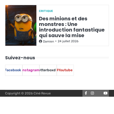
CRITIQUE
Des minions et des
monstres : Une
introduction fantastique
qui sauve la mise
24 juillet 2026
Damien
Suivez-nous
Facebook
Instagram
Letterboxd
Youtube
Facebook
Instagram
You
Copyright © 2026
Ciné Revue
Letterbox