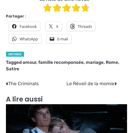
Partager :
Facebook
X
Threads
WhatsApp
E-mail
CRITIQUE
Tagged
amour
,
famille recomponsée
,
mariage
,
Rome
,
Satire
Navigation
The Criminals
Le Réveil de la momie
de
A lire aussi
l’article