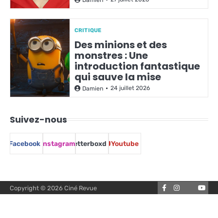
Damien
CRITIQUE
Des minions et des
monstres : Une
introduction fantastique
qui sauve la mise
24 juillet 2026
Damien
Suivez-nous
Facebook
Instagram
Letterboxd
Youtube
Facebook
Instagram
You
Copyright © 2026
Ciné Revue
Letterbox