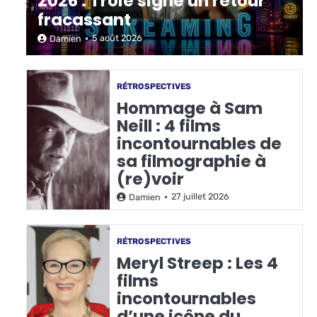
2026 : Troie signe un retour
fracassant
5 août 2026
Damien
RÉTROSPECTIVES
Hommage à Sam
Neill : 4 films
incontournables de
sa filmographie à
(re)voir
27 juillet 2026
Damien
RÉTROSPECTIVES
Meryl Streep : Les 4
films
incontournables
d’une icône du