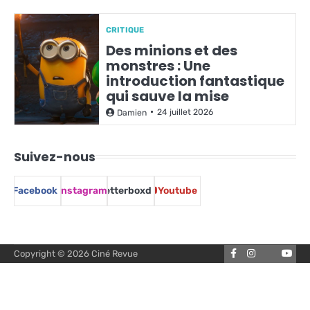
CRITIQUE
Des minions et des
monstres : Une
introduction fantastique
qui sauve la mise
24 juillet 2026
Damien
Suivez-nous
Facebook
Instagram
Letterboxd
Youtube
Facebook
Instagram
You
Copyright © 2026
Ciné Revue
Letterbox