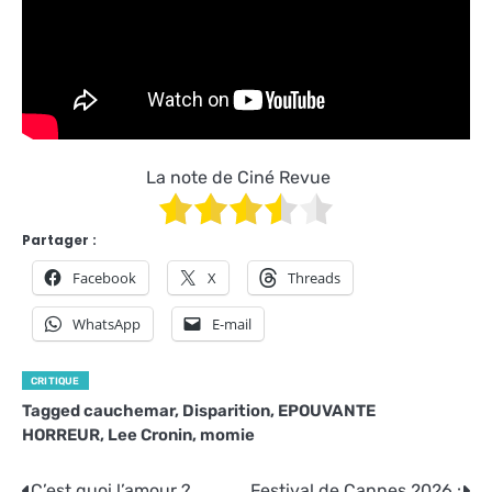
La note de Ciné Revue
Partager :
Facebook
X
Threads
WhatsApp
E-mail
CRITIQUE
Tagged
cauchemar
,
Disparition
,
EPOUVANTE
HORREUR
,
Lee Cronin
,
momie
C’est quoi l’amour ?
Festival de Cannes 2026 :