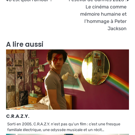
Navigation
Le cinéma comme
de
mémoire humaine et
l’article
l’hommage à Peter
Jackson
A lire aussi
C.R.A.Z.Y.
Sorti en 2005, C.R.A.Z.Y. n'est pas qu'un film : c’est une fresque
familiale électrique, une odyssée musicale et un récit…