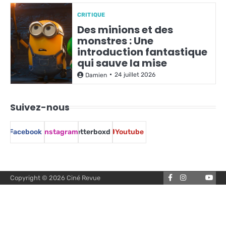
CRITIQUE
Des minions et des
monstres : Une
introduction fantastique
qui sauve la mise
24 juillet 2026
Damien
Suivez-nous
Facebook
Instagram
Letterboxd
Youtube
Facebook
Instagram
You
Copyright © 2026
Ciné Revue
Letterbox