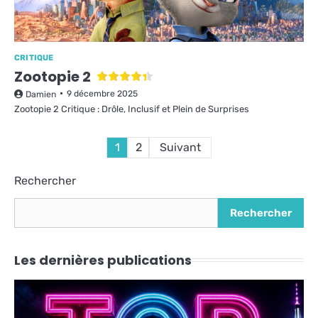
CRITIQUE
Zootopie 2
9 décembre 2025
Damien
Zootopie 2 Critique : Drôle, Inclusif et Plein de Surprises
Pagination
1
2
Suivant
des
Rechercher
publications
Rechercher
Les dernières publications