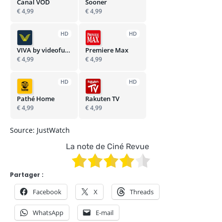
Canal VOD
Sooner
€ 4,99
€ 4,99
HD
HD
VIVA by videofutur
Premiere Max
€ 4,99
€ 4,99
HD
HD
Pathé Home
Rakuten TV
€ 4,99
€ 4,99
Source: JustWatch
La note de Ciné Revue
Partager :
Facebook
X
Threads
WhatsApp
E-mail