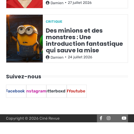
27 juillet 2026
Damien
CRITIQUE
Des minions et des
monstres : Une
introduction fantastique
qui sauve la mise
24 juillet 2026
Damien
Suivez-nous
Facebook
Instagram
Letterboxd
Youtube
Facebook
Instagram
You
Copyright © 2026
Ciné Revue
Letterbox