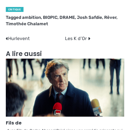
CRITIQUE
Tagged
ambition
,
BIOPIC
,
DRAME
,
Josh Safdie
,
Rêver
,
Timothée Chalamet
Navigation
Hurlevent
Les K d’Or
de
A lire aussi
l’article
Fils de