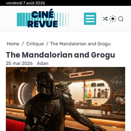
Skip
vendredi 7 août 2026
to
content
Home
Critique
The Mandalorian and Grogu
The Mandalorian and Grogu
25 mai 2026
Adan