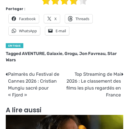
Partager :
Facebook
X
Threads
WhatsApp
E-mail
CRITIQUE
Tagged
AVENTURE
,
Galaxie
,
Grogu
,
Jon Favreau
,
Star
Wars
Navigation
Palmarès du Festival de
Top Streaming de Mai
Cannes 2026 : Cristian
2026 : Le classement des
de
Mungiu sacré pour
films les plus regardés en
l’article
« Fjord »
France
A lire aussi